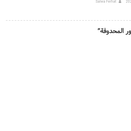
Salwa Ferhat
ر المحدوفة
”