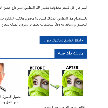
استرجاع كل فيديو محذوف: يضمن لك التطبيق استرجاع جميع الفي
باستخدام هذا التطبيق، يمكنك استعادة محتوى هاتفك المفقود بسهول
التطبيق واستخدامه وفقًا للتعليمات لضمان استرداد الملف بنجاح.
تصفّح المقالات
أفظل تطبيق لتذكيرك بمواعد الآذان في المملكة العربية السعودية
مقالات ذات صلة
تجميل الصورة ا
الصور كامل وع
إزالة العيون الحمراء من الصورة