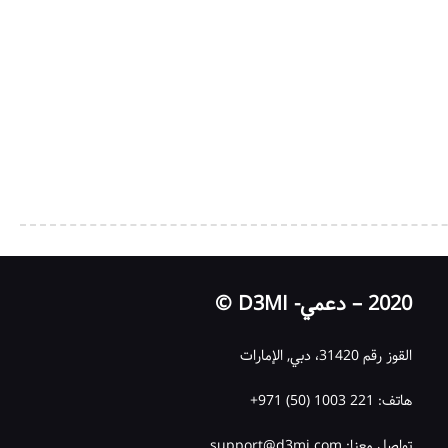
2020 – دعمي- D3MI ©
القوز رقم 31420، دبي, الإمارات
هاتف: 221 1003 (50) 971+
تواصل معنا: support@d3mi.com